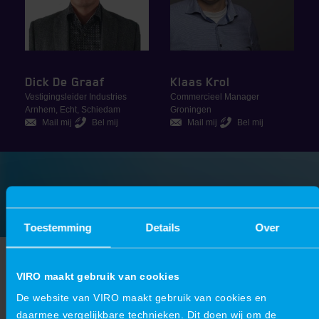
Dick De Graaf
Klaas Krol
Vestigingsleider Industries
Commercieel Manager
Arnhem, Echt, Schiedam
Groningen
Mail mij
Bel mij
Mail mij
Bel mij
Toestemming
Details
Over
factory & plant optimisation
VIRO maakt gebruik van cookies
Tastbare resultaten in een
De website van VIRO maakt gebruik van cookies en
daarmee vergelijkbare technieken. Dit doen wij om de