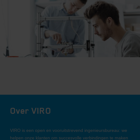
Over VIRO
VIRO is een open en vooruitstrevend ingenieursbureau: we
helpen onze klanten om succesvolle verbindingen te maken