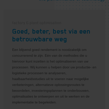
factory & plant optimisation
Goed, beter, best via een
betrouwbare weg
Een blijvend goed rendement is noodzakelijk om
concurrerend te zijn. Eén van de methodes die u
hiervoor kunt inzetten is het optimaliseren van uw
processen. Wij kunnen u helpen door uw productie- en
logistieke processen te analyseren,
haalbaarheidsstudies uit te voeren naar mogelijke
E-mail
*
verbeteringen, alternatieve oplossingsroutes te
beoordelen, investeringsplannen te onderbouwen,
optimalisaties te ontwerpen en uit te werken en de
implementatie te begeleiden.
Privacy
Ik ga akkoord met de privacy
verklaring
*