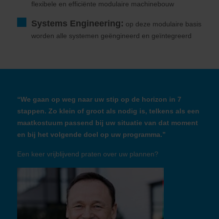
flexibele en efficiënte modulaire machinebouw
Systems Engineering:
op deze modulaire basis
worden alle systemen geëngineerd en geïntegreerd
“We gaan op weg naar uw stip op de horizon in 7
stappen. Zo klein of groot als nodig is, telkens als een
maatkostuum passend bij uw situatie van dat moment
en bij het volgende doel op uw programma.”
Een keer vrijblijvend praten over uw plannen?