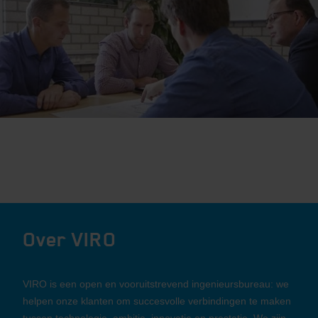
Over VIRO
VIRO is een open en vooruitstrevend ingenieursbureau: we
helpen onze klanten om succesvolle verbindingen te maken
tussen technologie, ambitie, innovatie en prestatie. We zijn