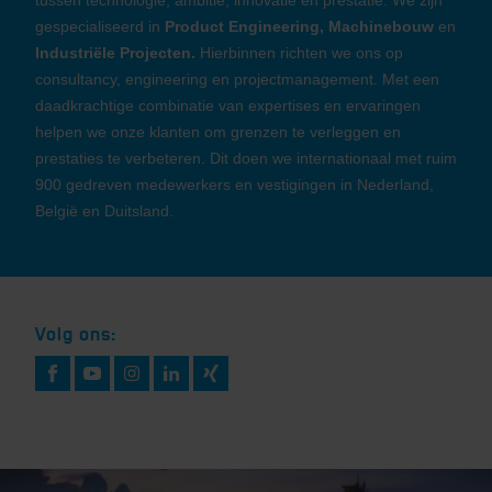
gespecialiseerd in
Product Engineering, Machinebouw
en
Industriële Projecten.
Hierbinnen richten we ons op
consultancy, engineering en projectmanagement. Met een
daadkrachtige combinatie van expertises en ervaringen
helpen we onze klanten om grenzen te verleggen en
prestaties te verbeteren. Dit doen we internationaal met ruim
900 gedreven medewerkers en vestigingen in Nederland,
België en Duitsland.
Volg ons: