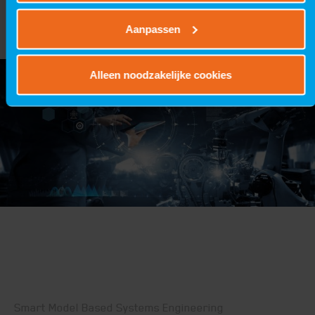
proactief uitgevoerd.
Aanpassen
Alleen noodzakelijke cookies
Smart Model Based Systems Engineering