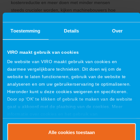
kostenreductie en meer doen met minder mensen
steeds crucialer worden, kijken machinebouwers hoe
ze hun bakens kunnen verzetten. Voor verschillende
uitdagingen ligt de oplossing in een modulair
Toestemming
Details
Over
productportfolio. Het werken met modulaire
productfamilies heeft namelijk belangrijke voordelen
voor alle bedrijfsprocessen.
VIRO maakt gebruik van cookies
De website van VIRO maakt gebruik van cookies en
Doorlooptijden worden korter
daarmee vergelijkbare technieken. Dit doen wij om de
website te laten functioneren, gebruik van de website te
Materialen en onderdelen zijn voordeliger in te kopen
analyseren en om uw gebruikerservaring te optimaliseren.
Hieronder kunt u deze cookies weigeren en specificeren.
Betere offertes liggen sneller bij de klant
Door op ‘OK’ te klikken of gebruik te maken van de website
Producten zijn eenvoudiger te managen
gaat u akkoord met de plaatsing van de cookies. Meer
informatie over cookies en het gebruik van
Faalkosten worden gereduceerd door de
persoonsgegevens door VIRO vindt u
hier
.
gestandaardiseerde productie
Alle cookies toestaan
Onderhoud en service worden voorspelbaar en