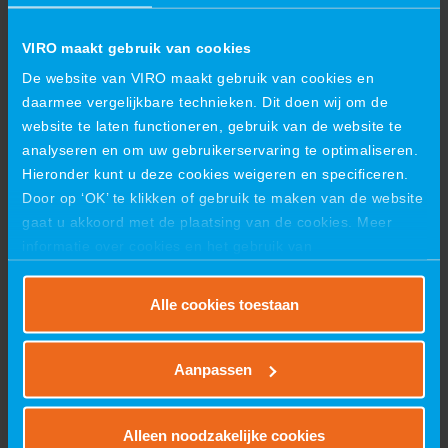
Gerelateerde projecten
VIRO maakt gebruik van cookies
De website van VIRO maakt gebruik van cookies en
daarmee vergelijkbare technieken. Dit doen wij om de
website te laten functioneren, gebruik van de website te
analyseren en om uw gebruikerservaring te optimaliseren.
Hieronder kunt u deze cookies weigeren en specificeren.
Door op ‘OK’ te klikken of gebruik te maken van de website
gaat u akkoord met de plaatsing van de cookies. Meer
informatie over cookies en het gebruik van
persoonsgegevens door VIRO vindt u
hier
.
Alle cookies toestaan
VIRO groeit ook in de kranenbouw
Aanpassen
Alleen noodzakelijke cookies