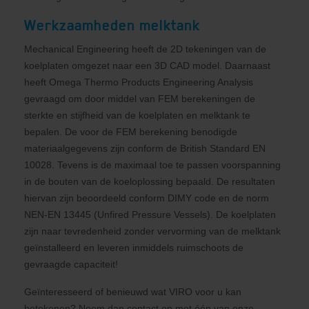
Werkzaamheden melktank
Mechanical Engineering heeft de 2D tekeningen van de
koelplaten omgezet naar een 3D CAD model. Daarnaast
heeft Omega Thermo Products Engineering Analysis
gevraagd om door middel van FEM berekeningen de
sterkte en stijfheid van de koelplaten en melktank te
bepalen. De voor de FEM berekening benodigde
materiaalgegevens zijn conform de British Standard EN
10028. Tevens is de maximaal toe te passen voorspanning
in de bouten van de koeloplossing bepaald. De resultaten
hiervan zijn beoordeeld conform DIMY code en de norm
NEN-EN 13445 (Unfired Pressure Vessels). De koelplaten
zijn naar tevredenheid zonder vervorming van de melktank
geïnstalleerd en leveren inmiddels ruimschoots de
gevraagde capaciteit!
Geïnteresseerd of benieuwd wat VIRO voor u kan
betekenen? Neem dan contact op met één van onze