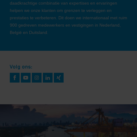
daadkrachtige combinatie van expertises en ervaringen
helpen we onze klanten om grenzen te verleggen en
prestaties te verbeteren. Dit doen we internationaal met ruim
900 gedreven medewerkers en vestigingen in Nederland,
België en Duitsland.
Volg ons: