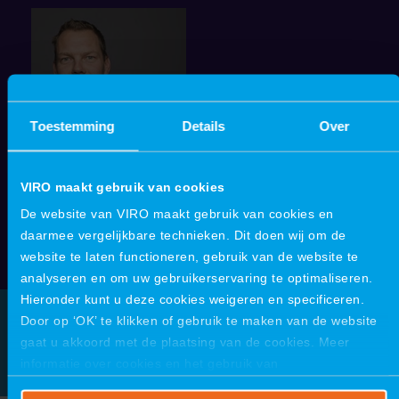
Toestemming
Details
Over
VIRO maakt gebruik van cookies
Klaas Krol
De website van VIRO maakt gebruik van cookies en
Commercieel Manager
daarmee vergelijkbare technieken. Dit doen wij om de
Groningen
Mail mij
Bel mij
website te laten functioneren, gebruik van de website te
analyseren en om uw gebruikerservaring te optimaliseren.
Hieronder kunt u deze cookies weigeren en specificeren.
Door op ‘OK’ te klikken of gebruik te maken van de website
gaat u akkoord met de plaatsing van de cookies. Meer
informatie over cookies en het gebruik van
persoonsgegevens door VIRO vindt u
hier
.