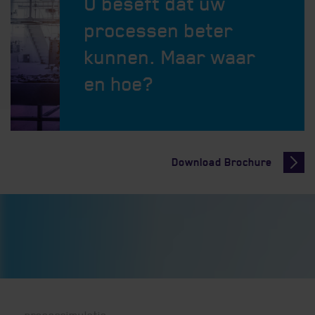
U beseft dat uw
processen beter
kunnen. Maar waar
Indienen
en hoe?
Verzenden
Download Brochure