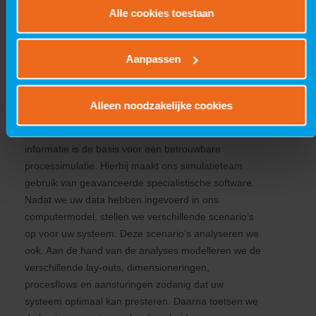
Alle cookies toestaan
processimulatie
Van data naar
Aanpassen
beslisinformatie
Alleen noodzakelijke cookies
In nauw overleg met u verzamelen we eerst alle
relevante data van de bestaande situatie. Deze
informatie is de basis voor een betrouwbare
processimulatie. Hierbij maakt ons simulatieteam
gebruik van geavanceerde specialistische software.
Nadat we uw data hebben ingevoerd in ons
computermodel, stellen we verschillende scenario’s
op voor uw systeem. Deze scenario’s analyseren we
ook. Aan de hand van de analyses modelleren we de
verschillende lay-outs, dimensioneringen,
procesflows en aansturingen zodanig dat uw
systeem optimaal kan presteren. Daarna toetsen we