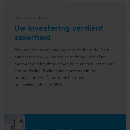
processimulatie
Uw investering verdient
zekerheid
Bewijzen dat uw investering de juiste keuze is. Data
aanleveren om uw voorstel te onderbouwen of uw
management inzicht te geven in de consequenties van
een beslissing. Bottlenecks detecteren in uw
productieproces. Daar draait het om bij
E-mail
*
processimulatie van VIRO.
Privacy
Ik ga akkoord met de privacy
verklaring
*
verklaring