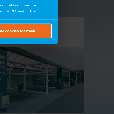
gaat u akkoord met de
door VIRO vindt u
hier
.
lle cookies toestaan