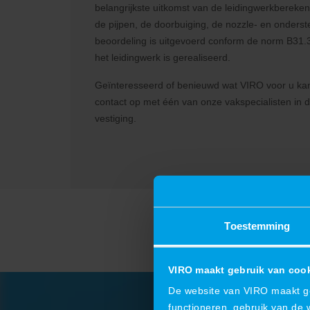
belangrijkste uitkomst van de leidingwerkbereken
de pijpen, de doorbuiging, de nozzle- en onders
beoordeling is uitgevoerd conform de norm B31.
het leidingwerk is gerealiseerd.
Geïnteresseerd of benieuwd wat VIRO voor u k
contact op met één van onze vakspecialisten in d
vestiging.
Toestemming
VIRO maakt gebruik van coo
De website van VIRO maakt geb
functioneren, gebruik van de 