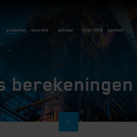
projecten
specials
actueel
over VIRO
contact
ss berekeningen