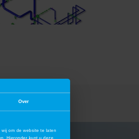
Over
wij om de website te laten
en. Hieronder kunt u deze