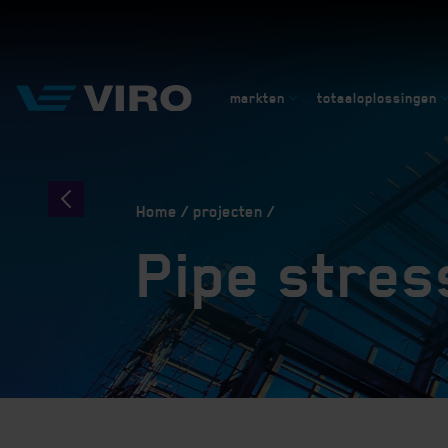
markten
totaaloplossingen
Home
projecten
Pipe stre