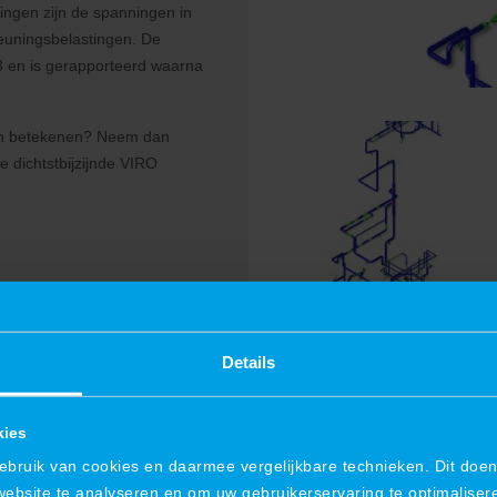
ingen zijn de spanningen in
teuningsbelastingen. De
3 en is gerapporteerd waarna
an betekenen? Neem dan
e dichtstbijzijnde VIRO
Details
kies
ruik van cookies en daarmee vergelijkbare technieken. Dit doen 
website te analyseren en om uw gebruikerservaring te optimaliser