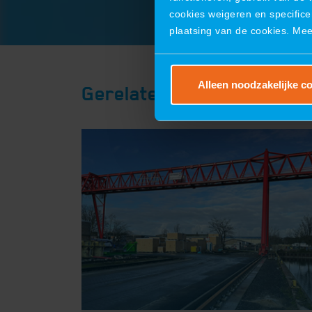
cookies weigeren en specifice
plaatsing van de cookies. Me
Alleen noodzakelijke c
Gerelateerde projecten