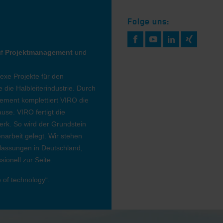
Folge uns:
uf
Projektmanagement
und
lexe Projekte für den
die Halbleiterindustrie. Durch
ement komplettiert VIRO die
se. VIRO fertigt die
erk. So wird der Grundstein
narbeit gelegt. Wir stehen
rlassungen in Deutschland,
ionell zur Seite.
 of technology“.