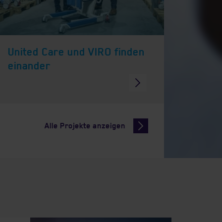
United Care und VIRO finden
einander
Alle Projekte anzeigen