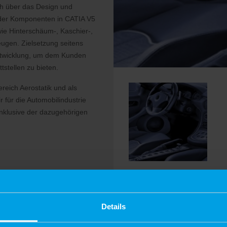
ch über das Design und
g der Komponenten in CATIA V5
wie Hinterschäum-, Kaschier-,
ugen. Zielsetzung seitens
ntwicklung, um dem Kunden
tstellen zu bieten.
reich Aerostatik und als
r für die Automobilindustrie
inklusive der dazugehörigen
Details