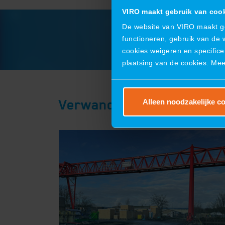
VIRO maakt gebruik van coo
De website van VIRO maakt geb
functioneren, gebruik van de 
cookies weigeren en specifice
plaatsing van de cookies. Me
Verwandte Projekte
Alleen noodzakelijke c