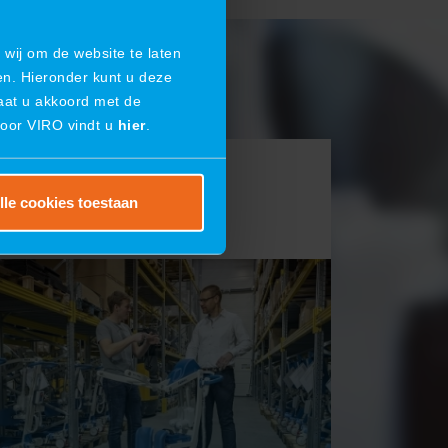
wij om de website te laten
en. Hieronder kunt u deze
gaat u akkoord met de
door VIRO vindt u
hier
.
lle cookies toestaan