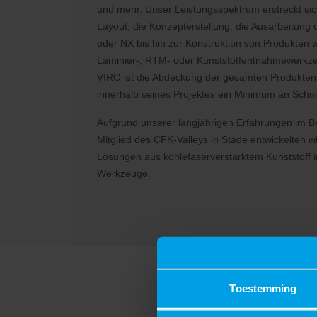
und mehr. Unser Leistungsspektrum erstreckt si
Layout, die Konzepterstellung, die Ausarbeitun
oder NX bis hin zur Konstruktion von Produkten 
Laminier-, RTM- oder Kunststoffentnahmewerkze
VIRO ist die Abdeckung der gesamten Produkte
innerhalb seines Projektes ein Minimum an Schnit
Aufgrund unserer langjährigen Erfahrungen im Be
Mitglied des CFK-Valleys in Stade entwickelten wi
Lösungen aus kohlefaserverstärktem Kunststoff 
Werkzeuge.
Toestemming