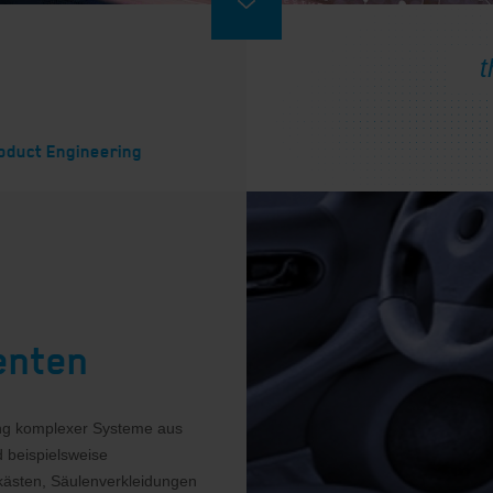
oduct Engineering
enten
ung komplexer Systeme aus
d beispielsweise
kästen, Säulenverkleidungen