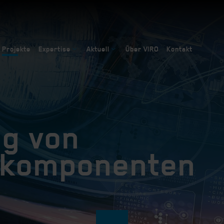
Projekte
Expertise
Aktuell
Über VIRO
Kontakt
ng von
fkomponenten