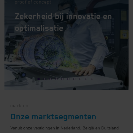
proof of concept
Zekerheid bij innovatie en
optimalisatie
1
2
3
4
5
6
7
8
9
10
markten
Onze marktsegmenten
Vanuit onze vestigingen in Nederland, België en Duitsland