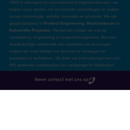
VIRO is een open en vooruitstrevend ingenieursbureau: we
helpen onze klanten om succesvolle verbindingen te maken
tussen technologie, ambitie, innovatie en prestatie. We zijn
gespecialiseerd in
Product Engineering, Machinebouw
en
Industriële Projecten.
Hierbinnen richten we ons op
consultancy, engineering en projectmanagement. Met een
daadkrachtige combinatie van expertises en ervaringen
helpen we onze klanten om grenzen te verleggen en
prestaties te verbeteren. Dit doen we internationaal met ruim
900 gedreven medewerkers en vestigingen in Nederland,
machinebouw
België en Duitsland.
Neem contact met ons op
Bekijk alle markten
Volg ons: