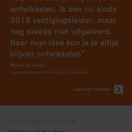
ontwikkelen. Ik ben nu sinds
2019 vestigingsleider, maar
nog steeds niet uitgeleerd.
Naar mijn idee kun je je altijd
blijven ontwikkelen"
Michiel de Jongh
Vestigingsleider VIRO vestiging Schiedam
Lees zijn verhaal
the performance of technology