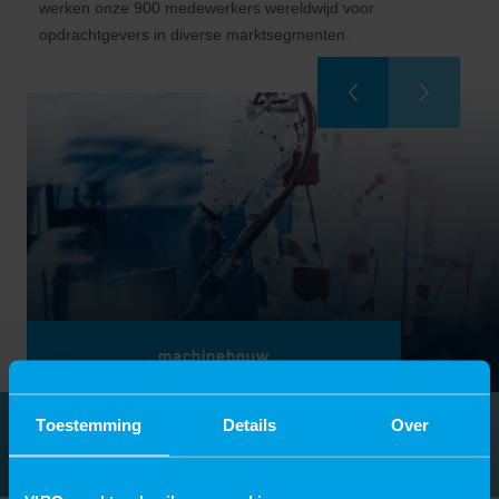
werken onze 900 medewerkers wereldwijd voor
opdrachtgevers in diverse marktsegmenten.
machinebouw
Toestemming
Details
Over
Bekijk alle markten