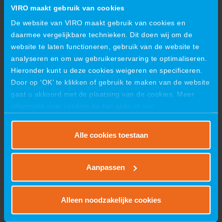
VIRO maakt gebruik van cookies
De website van VIRO maakt gebruik van cookies en
daarmee vergelijkbare technieken. Dit doen wij om de
website te laten functioneren, gebruik van de website te
analyseren en om uw gebruikerservaring te optimaliseren.
Hieronder kunt u deze cookies weigeren en specificeren.
Door op ‘OK’ te klikken of gebruik te maken van de website
gaat u akkoord met de plaatsing van de cookies. Meer
informatie over cookies en het gebruik van
persoonsgegevens door VIRO vindt u
hier
.
Alle cookies toestaan
VIRO groeit ook in de kranenbouw
Aanpassen
Alleen noodzakelijke cookies