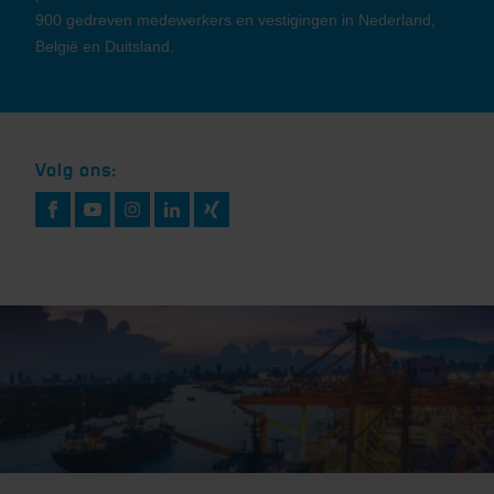
900 gedreven medewerkers en vestigingen in Nederland,
België en Duitsland.
Volg ons: