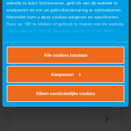
19 juni 2026
website te laten functioneren, gebruik van de website te
VIRO viert succesvolle première
analyseren en om uw gebruikerservaring te optimaliseren.
Hieronder kunt u deze cookies weigeren en specificeren.
op ILA Berlin 2026
Door op ‘OK’ te klikken of gebruik te maken van de website
VIRO viert succesvolle première op ILA Berlin
gaat u akkoord met de plaatsing van de cookies. Meer
2026Eerste deelname aan de toonaangevende...
informatie over cookies en het gebruik van
persoonsgegevens door VIRO vindt u
hier
.
Alle cookies toestaan
09 juni 2026
Aanpassen
Samenwerking, innovatie en een
winnaar!
Alleen noodzakelijke cookies
Samenwerking, innovatie en een winnaar!Tijdens
de Advanced Engineering beurs draaide het op...