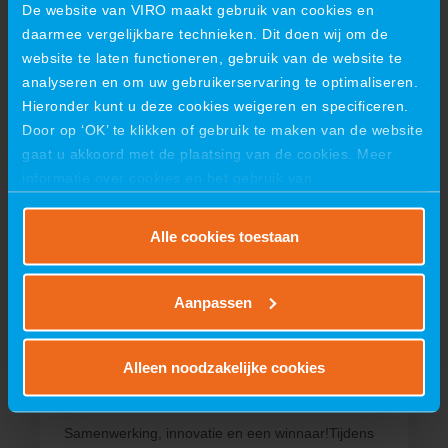
De website van VIRO maakt gebruik van cookies en
daarmee vergelijkbare technieken. Dit doen wij om de
website te laten functioneren, gebruik van de website te
analyseren en om uw gebruikerservaring te optimaliseren.
19 juni 2026
Hieronder kunt u deze cookies weigeren en specificeren.
VIRO viert succesvolle première
Door op ‘OK’ te klikken of gebruik te maken van de website
gaat u akkoord met de plaatsing van de cookies. Meer
op ILA Berlin 2026
informatie over cookies en het gebruik van
VIRO viert succesvolle première op ILA Berlin
persoonsgegevens door VIRO vindt u
hier
.
2026Eerste deelname aan de toonaangevende...
Alle cookies toestaan
Aanpassen
09 juni 2026
Samenwerking, innovatie en een
Alleen noodzakelijke cookies
winnaar!
Samenwerking, innovatie en een winnaar!Tijdens