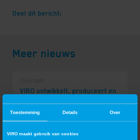
Deel dit bericht:
Meer nieuws
13 juli 2026
VIRO ontwikkelt, produceert en
certificeert speciale machines
voor specifieke procesvereisten
Toestemming
Details
Over
VIRO ontwikkelt, produceert en certificeert
speciale machines voor specifieke
VIRO maakt gebruik van cookies
procesvereistenStandaardmachines die in...