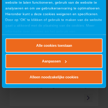
19 juni 2026
website te laten functioneren, gebruik van de website te
VIRO viert succesvolle première
analyseren en om uw gebruikerservaring te optimaliseren.
Hieronder kunt u deze cookies weigeren en specificeren.
op ILA Berlin 2026
Door op ‘OK’ te klikken of gebruik te maken van de website
VIRO viert succesvolle première op ILA Berlin
gaat u akkoord met de plaatsing van de cookies. Meer
2026Eerste deelname aan de toonaangevende...
informatie over cookies en het gebruik van
persoonsgegevens door VIRO vindt u
hier
.
Alle cookies toestaan
09 juni 2026
Aanpassen
Samenwerking, innovatie en een
winnaar!
Alleen noodzakelijke cookies
Samenwerking, innovatie en een winnaar!Tijdens
de Advanced Engineering beurs draaide het op...