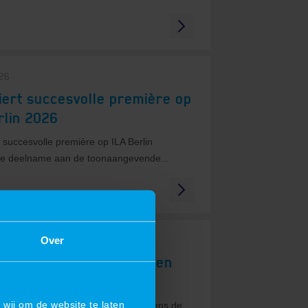
026
iert succesvolle première op
rlin 2026
 succesvolle première op ILA Berlin
e deelname aan de toonaangevende...
Over
026
erking, innovatie en een
r!
wij om de website te laten
ing, innovatie en een winnaar!Tijdens de