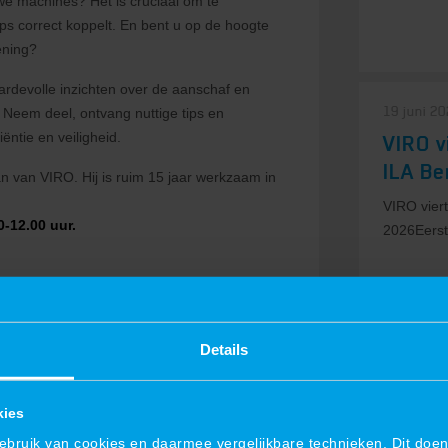
uwe machines? Het is cruciaal om te
ps correct koppelt. En bent u op de hoogte
ening?
rdevolle inzichten over de aanschaf en
19 juni 2
 Neem deel, ontvang nuttige tips en
ëntie en veiligheid.
VIRO v
ILA Be
van VIRO. Hij is ruim 15 jaar werkzaam in
VIRO viert
0-12.00 uur.
2026Eerst
ag uitgeschreven. Kom langs op de stand,
iligheid in een dag’.
Details
09 juni 2
Samenw
winnaa
kies
in Den Bosch
ruik van cookies en daarmee vergelijkbare technieken. Dit doen 
Samenwerk