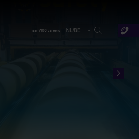
NL/BE
naar VIRO careers