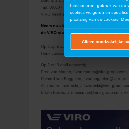
Datum: 2 & 3 april 2025
functioneren, gebruik van de 
Tijd: 09.00 - 17.00 uur
cookies weigeren en specifice
VIRO heeft standnummer 3.E05
plaatsing van de cookies. Me
Neem nu alvast contact op voor een afspraak
de VIRO stand:
Alleen noodzakelijke c
Op 2 april aanwezig:
Henk Janssonius,
h.janssonius@viro-group.com
Op 2 en 3 april aanwezig:
Fred van Manen,
f.vanmanen@viro-group.com
,
Richard van Boggelen,
r.vanboggelen@viro-gro
Alexander Lazoroski,
a.lazoroski@viro-group.c
Edwin Buisman,
e.buisman@viro-group.com
, +