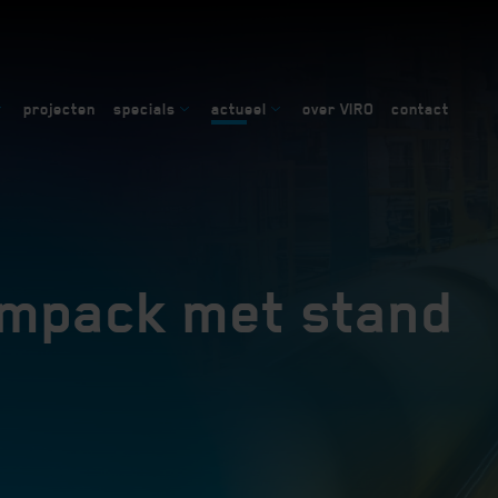
projecten
specials
actueel
over VIRO
contact
Empack met stand