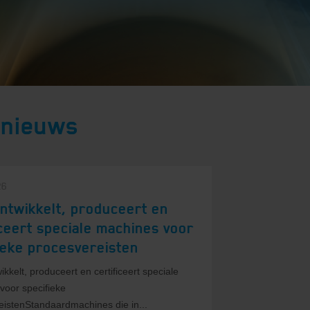
 nieuws
26
ntwikkelt, produceert en
iceert speciale machines voor
ieke procesvereisten
kkelt, produceert en certificeert speciale
voor specifieke
eistenStandaardmachines die in...