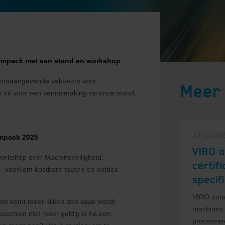
e Empack met een stand en workshop
 toonaangevende vakbeurs voor
Meer
 uit voor een kennismaking op onze stand,
13 juli 20
Empack 2025
VIRO o
workshop over Machineveiligheid:
certif
n - voorkom kostbare fouten en ontdek
specif
VIRO ontwi
jnen komt meer kijken dan vaak wordt
machines 
sschien niet meer geldig is na een
procesver