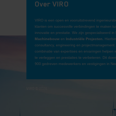
Over VIRO
VIRO is een open en vooruitstrevend ingenieurs
klanten om succesvolle verbindingen te maken tus
innovatie en prestatie. We zijn gespecialiseerd in
Machinebouw
en
Industriële Projecten.
Hierbin
consultancy, engineering en projectmanagement.
combinatie van expertises en ervaringen helpen
te verleggen en prestaties te verbeteren. Dit doe
900 gedreven medewerkers en vestigingen in Nede
VIRO
© 2026