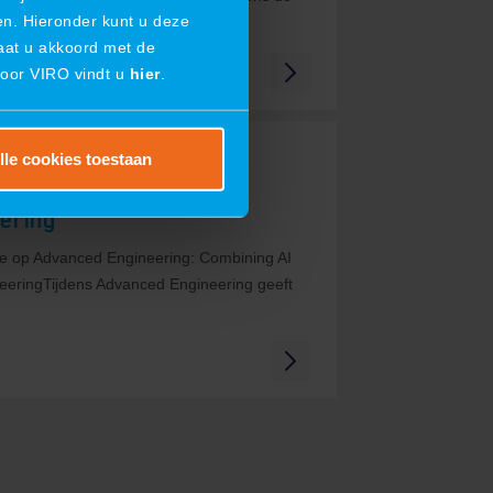
en. Hieronder kunt u deze
Engineering beurs draaide het op...
gaat u akkoord met de
door VIRO vindt u
hier
.
26
lle cookies toestaan
tatie: Combining AI and
ering
ie op Advanced Engineering: Combining AI
eeringTijdens Advanced Engineering geeft