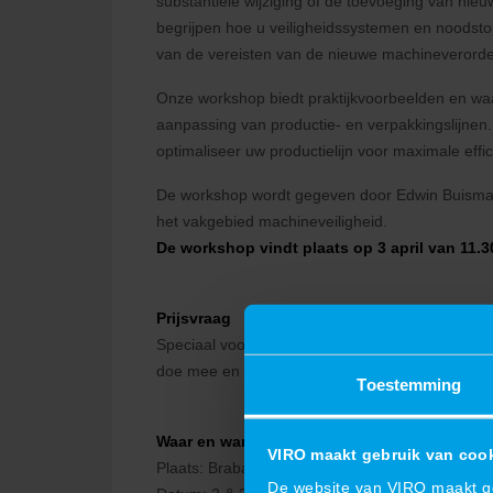
substantiële wijziging of de toevoeging van nie
begrijpen hoe u veiligheidssystemen en noodsto
van de vereisten van de nieuwe machineverord
Onze workshop biedt praktijkvoorbeelden en waa
aanpassing van productie- en verpakkingslijnen.
optimaliseer uw productielijn voor maximale effici
De workshop wordt gegeven door Edwin Buisman 
het vakgebied machineveiligheid.
De workshop vindt plaats op 3 april van 11.3
Prijsvraag
Speciaal voor de beurs heeft VIRO een prijsvra
doe mee en maak kans op een cursus ‘Machineve
Toestemming
Waar en wanneer:
VIRO maakt gebruik van coo
Plaats: Brabanthallen Den Bosch, Diezekade 2 
De website van VIRO maakt geb