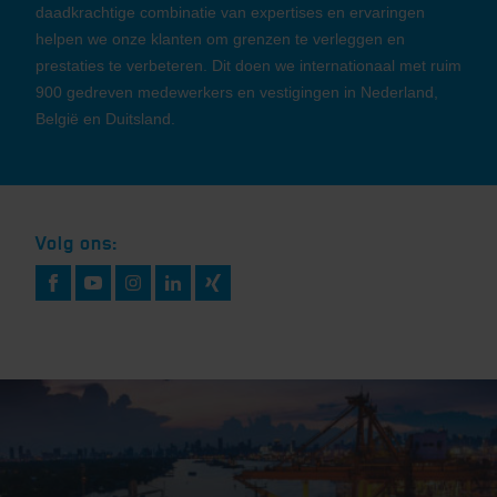
daadkrachtige combinatie van expertises en ervaringen
helpen we onze klanten om grenzen te verleggen en
prestaties te verbeteren. Dit doen we internationaal met ruim
900 gedreven medewerkers en vestigingen in Nederland,
België en Duitsland.
Volg ons: