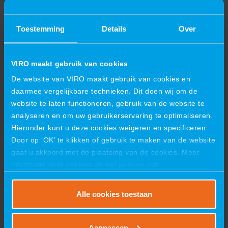
VIRO, die uitlegde wat VIRO doet en hoe techniek en
samenwerking centraal staan in het werk.
Toestemming
Details
Over
Na een korte pauze bij de tafelvoetbaltafel kregen de
gasten een introductie in Computer Aided Design (CAD).
VIRO maakt gebruik van cookies
Ze gingen zelf aan de slag om stiftehouders,
dobbelstenen en kaarthouders te ontwerpen, elk met
De website van VIRO maakt gebruik van cookies en
persoonlijke begeleiding. Dankzij de 3D-printer konden de
daarmee vergelijkbare technieken. Dit doen wij om de
ontwerpen direct worden geprint en mee naar huis
website te laten functioneren, gebruik van de website te
genomen.
analyseren en om uw gebruikerservaring te optimaliseren.
Hieronder kunt u deze cookies weigeren en specificeren.
Door op ‘OK’ te klikken of gebruik te maken van de website
gaat u akkoord met de plaatsing van de cookies. Meer
informatie over cookies en het gebruik van
persoonsgegevens door VIRO vindt u
hier
.
Alle cookies toestaan
Aanpassen