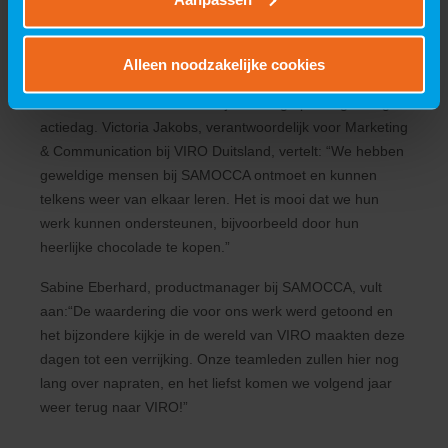
VIRO laat de deelnemers kennismaken met het
beroep van ingenieur. Er wordt samen ontworpen.
Alleen noodzakelijke cookies
Zowel VIRO als SAMOCCA kijken terug op een geslaagde
actiedag. Victoria Jakobs, verantwoordelijk voor Marketing
& Communication bij VIRO Duitsland, vertelt: “We hebben
geweldige mensen bij SAMOCCA ontmoet en kunnen
telkens weer van elkaar leren. Het is mooi dat we hun
werk kunnen ondersteunen, bijvoorbeeld door hun
heerlijke chocolade te kopen.”
Sabine Eberhard, productmanager bij SAMOCCA, vult
aan:“De waardering die voor ons werk werd getoond en
het bijzondere kijkje in de wereld van VIRO maakten deze
dagen tot een verrijking. Onze teamleden zullen hier nog
lang over napraten, en het liefst komen we volgend jaar
weer terug naar VIRO!”