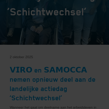
‘Schichtwechsel’
2 oktober 2025
𝗩𝗜𝗥𝗢 en 𝗦𝗔𝗠𝗢𝗖𝗖𝗔
nemen opnieuw deel aan de
landelijke actiedag
‘Schichtwechsel’
Wanneer het gaat om deelname aan het arbeidsleven in