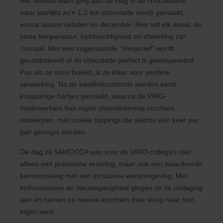
Het tweede team ging aan de slag in de chocolaterie,
waar jaarlijks zo’n 1,2 ton chocolade wordt gemaakt,
vooral tussen oktober en december. Hier telt elk detail: de
juiste temperatuur, luchtvochtigheid en afwerking zijn
cruciaal. Met een zogenaamde
“mesproef”
wordt
gecontroleerd of de chocolade perfect is getempereerd.
Pas als ze mooi breekt, is ze klaar voor verdere
verwerking. Na de kwaliteitscontrole werden eerst
knapperige hartjes gemaakt, waarna de VIRO-
medewerkers hun eigen chocoladereep mochten
ontwerpen, met unieke toppings die slechts één keer per
jaar geoogst worden.
De dag bij SAMOCCA was voor de VIRO-collega’s niet
alleen een praktische ervaring, maar ook een waardevolle
kennismaking met een inclusieve werkomgeving. Met
enthousiasme en nieuwsgierigheid gingen ze de uitdaging
aan en namen ze nieuwe inzichten mee terug naar hun
eigen werk.