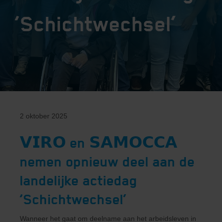
‘Schichtwechsel’
2 oktober 2025
𝗩𝗜𝗥𝗢 en 𝗦𝗔𝗠𝗢𝗖𝗖𝗔
nemen opnieuw deel aan de
landelijke actiedag
‘Schichtwechsel’
Wanneer het gaat om deelname aan het arbeidsleven in