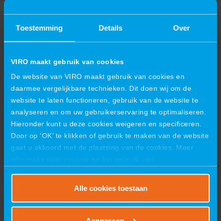
VIRO, die uitlegde wat VIRO doet en hoe techniek en
samenwerking centraal staan in het werk.
Toestemming
Details
Over
Na een korte pauze bij de tafelvoetbaltafel kregen de
gasten een introductie in Computer Aided Design (CAD).
VIRO maakt gebruik van cookies
Ze gingen zelf aan de slag om stiftehouders,
dobbelstenen en kaarthouders te ontwerpen, elk met
De website van VIRO maakt gebruik van cookies en
persoonlijke begeleiding. Dankzij de 3D-printer konden de
daarmee vergelijkbare technieken. Dit doen wij om de
ontwerpen direct worden geprint en mee naar huis
website te laten functioneren, gebruik van de website te
genomen.
analyseren en om uw gebruikerservaring te optimaliseren.
Hieronder kunt u deze cookies weigeren en specificeren.
Door op ‘OK’ te klikken of gebruik te maken van de website
gaat u akkoord met de plaatsing van de cookies. Meer
informatie over cookies en het gebruik van
persoonsgegevens door VIRO vindt u
hier
.
Alle cookies toestaan
Aanpassen