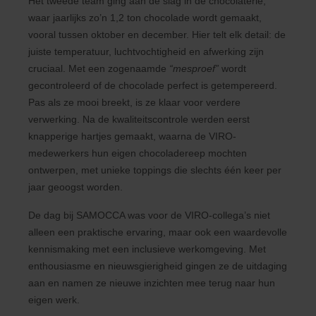
Het tweede team ging aan de slag in de chocolaterie,
waar jaarlijks zo’n 1,2 ton chocolade wordt gemaakt,
vooral tussen oktober en december. Hier telt elk detail: de
juiste temperatuur, luchtvochtigheid en afwerking zijn
cruciaal. Met een zogenaamde
“mesproef”
wordt
gecontroleerd of de chocolade perfect is getempereerd.
Pas als ze mooi breekt, is ze klaar voor verdere
verwerking. Na de kwaliteitscontrole werden eerst
knapperige hartjes gemaakt, waarna de VIRO-
medewerkers hun eigen chocoladereep mochten
ontwerpen, met unieke toppings die slechts één keer per
jaar geoogst worden.
De dag bij SAMOCCA was voor de VIRO-collega’s niet
alleen een praktische ervaring, maar ook een waardevolle
kennismaking met een inclusieve werkomgeving. Met
enthousiasme en nieuwsgierigheid gingen ze de uitdaging
aan en namen ze nieuwe inzichten mee terug naar hun
eigen werk.