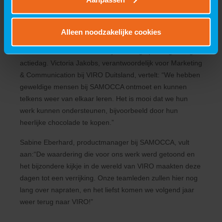
VIRO laat de deelnemers kennismaken met het
beroep van ingenieur. Er wordt samen ontworpen.
Alleen noodzakelijke cookies
Zowel VIRO als SAMOCCA kijken terug op een geslaagde
actiedag. Victoria Jakobs, verantwoordelijk voor Marketing
& Communication bij VIRO Duitsland, vertelt: “We hebben
geweldige mensen bij SAMOCCA ontmoet en kunnen
telkens weer van elkaar leren. Het is mooi dat we hun
werk kunnen ondersteunen, bijvoorbeeld door hun
heerlijke chocolade te kopen.”
Sabine Eberhard, productmanager bij SAMOCCA, vult
aan:“De waardering die voor ons werk werd getoond en
het bijzondere kijkje in de wereld van VIRO maakten deze
dagen tot een verrijking. Onze teamleden zullen hier nog
lang over napraten, en het liefst komen we volgend jaar
weer terug naar VIRO!”