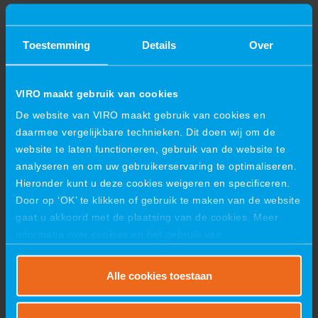
Meer nieuws
Toestemming
Details
Over
13 juli 2026
VIRO maakt gebruik van cookies
VIRO ontwikkelt, produceert en
De website van VIRO maakt gebruik van cookies en
certificeert speciale machines
daarmee vergelijkbare technieken. Dit doen wij om de
voor specifieke procesvereisten
website te laten functioneren, gebruik van de website te
analyseren en om uw gebruikerservaring te optimaliseren.
VIRO ontwikkelt, produceert en certificeert
Hieronder kunt u deze cookies weigeren en specificeren.
speciale machines voor specifieke
Door op ‘OK’ te klikken of gebruik te maken van de website
procesvereistenStandaardmachines die in...
gaat u akkoord met de plaatsing van de cookies. Meer
informatie over cookies en het gebruik van
persoonsgegevens door VIRO vindt u
hier
.
Alle cookies toestaan
19 juni 2026
VIRO viert succesvolle première