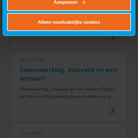
Aanpassen
op ILA Berlin 2026
VIRO viert succesvolle première op ILA Berlin
Alleen noodzakelijke cookies
2026Eerste deelname aan de toonaangevende...
09 juni 2026
Samenwerking, innovatie en een
winnaar!
Samenwerking, innovatie en een winnaar!Tijdens
de Advanced Engineering beurs draaide het op...
06 mei 2026