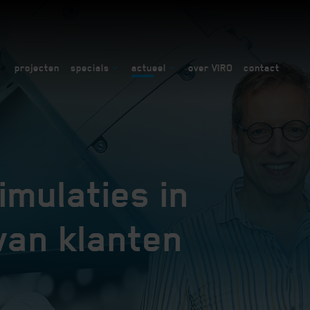
projecten
specials
actueel
over VIRO
contact
imulaties in
van klanten