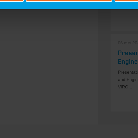
Advanced 
06 mei 20
Presen
Engine
Presentat
and Engin
VIRO...