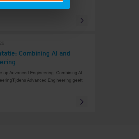
Engineering beurs draaide het op...
26
tatie: Combining AI and
ering
ie op Advanced Engineering: Combining AI
eeringTijdens Advanced Engineering geeft