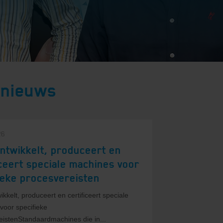
 nieuws
26
ntwikkelt, produceert en
iceert speciale machines voor
ieke procesvereisten
kkelt, produceert en certificeert speciale
voor specifieke
eistenStandaardmachines die in...