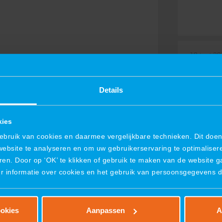
19 juni 2
VIRO v
ILA Be
Details
VIRO viert
2026Eerst
kies
ruik van cookies en daarmee vergelijkbare technieken. Dit doen 
website te analyseren en om uw gebruikerservaring te optimaliser
ren. Door op ‘OK’ te klikken of gebruik te maken van de website 
er informatie over cookies en het gebruik van persoonsgegevens 
09 juni 2
Samenw
winnaa
ookies
Aanpassen
A
Samenwerk