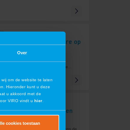
026
iert succesvolle première op
rlin 2026
Over
 succesvolle première op ILA Berlin
e deelname aan de toonaangevende...
wij om de website te laten
en. Hieronder kunt u deze
gaat u akkoord met de
door VIRO vindt u
hier
.
026
erking, innovatie en een
r!
lle cookies toestaan
ing, innovatie en een winnaar!Tijdens de