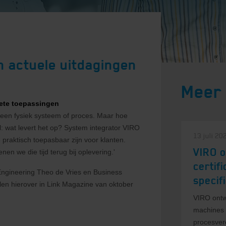
n actuele uitdagingen
Meer
rete toepassingen
an een fysiek systeem of proces. Maar hoe
: wat levert het op? System integrator VIRO
13 juli 20
 praktisch toepasbaar zijn voor klanten.
VIRO o
nen we die tijd terug bij oplevering.'
certif
Engineering Theo de Vries en Business
specif
n hierover in Link Magazine van oktober
VIRO ontwi
machines 
procesver