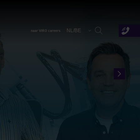
NL/BE
naar VIRO careers