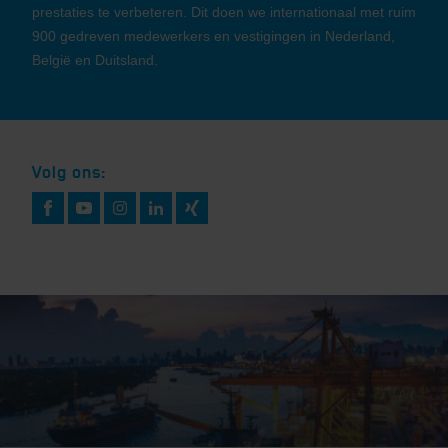
prestaties te verbeteren. Dit doen we internationaal met ruim
900 gedreven medewerkers en vestigingen in Nederland,
België en Duitsland.
Volg ons: