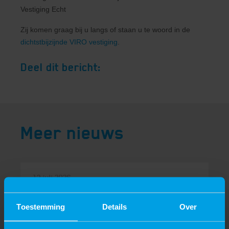
Vestiging Echt
Zij komen graag bij u langs of staan u te woord in de
dichtstbijzijnde VIRO vestiging
.
Deel dit bericht:
Meer nieuws
13 juli 2026
VIRO ontwikkelt, produceert en
certificeert speciale machines
Toestemming
Details
Over
voor specifieke procesvereisten