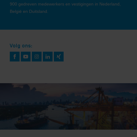
900 gedreven medewerkers en vestigingen in Nederland,
België en Duitsland.
Volg ons: