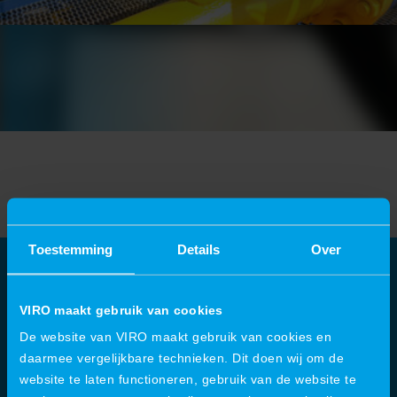
Toestemming
Details
Over
Über VIRO
VIRO maakt gebruik van cookies
De website van VIRO maakt gebruik van cookies en
VIRO ist ein internationales Ingenieurbüro, das auf
daarmee vergelijkbare technieken. Dit doen wij om de
Projektmanagement
und
Engineering
spezialisiert ist.
website te laten functioneren, gebruik van de website te
Wir entwickeln, projektieren und realisieren komplexe