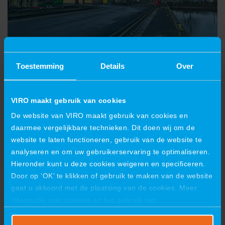
VIRO wächst auch im Kranbau
Toestemming
Details
Over
VIRO maakt gebruik van cookies
De website van VIRO maakt gebruik van cookies en
daarmee vergelijkbare technieken. Dit doen wij om de
website te laten functioneren, gebruik van de website te
analyseren en om uw gebruikerservaring te optimaliseren.
Hieronder kunt u deze cookies weigeren en specificeren.
Door op ‘OK’ te klikken of gebruik te maken van de website
gaat u akkoord met de plaatsing van de cookies. Meer
informatie over cookies en het gebruik van
persoonsgegevens door VIRO vindt u
hier
.