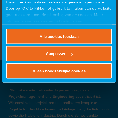
Hieronder kunt u deze cookies weigeren en specificeren.
Door op ‘OK’ te klikken of gebruik te maken van de website
gaat u akkoord met de plaatsing van de cookies. Meer
informatie over cookies en het gebruik van
persoonsgegevens door VIRO vindt u
hier
.
Alle cookies toestaan
Aanpassen
Alleen noodzakelijke cookies
Über VIRO
VIRO ist ein internationales Ingenieurbüro, das auf
Projektmanagement
und
Engineering
spezialisiert ist.
Wir entwickeln, projektieren und realisieren komplexe
Projekte für den Maschinen- und Anlagenbau, die Automobil-
sowie die Halbleiterindustrie. Durch die Schwerpunkte