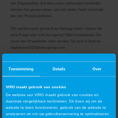
der Organisation. Auf dem unten stehenden Zeitstrahl
können Sie genau sehen, wo sich jedes Team innerhalb
der vier Phasen befindet.
Wir würden auch gerne Ihren Beitrag hören. Haben Sie
eine Frage oder eine Anregung? Bitte kontaktieren Sie
einen der Projektleiter oder senden Sie eine E-Mail an
digitalwow2023@viro-group.com
.
Toestemming
Details
Over
VIRO maakt gebruik van cookies
De website van VIRO maakt gebruik van cookies en
daarmee vergelijkbare technieken. Dit doen wij om de
website te laten functioneren, gebruik van de website te
analyseren en om uw gebruikerservaring te optimaliseren.