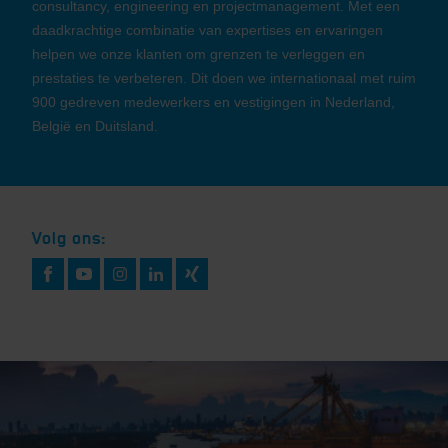
consultancy, engineering en projectmanagement. Met een
daadkrachtige combinatie van expertises en ervaringen
helpen we onze klanten om grenzen te verleggen en
prestaties te verbeteren. Dit doen we internationaal met ruim
900 gedreven medewerkers en vestigingen in Nederland,
België en Duitsland.
Volg ons: