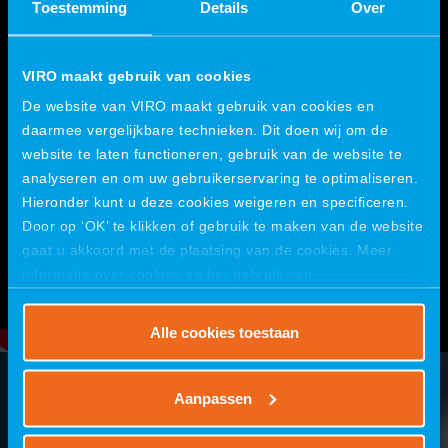
Toestemming
Details
Over
VIRO maakt gebruik van cookies
De website van VIRO maakt gebruik van cookies en
daarmee vergelijkbare technieken. Dit doen wij om de
website te laten functioneren, gebruik van de website te
analyseren en om uw gebruikerservaring te optimaliseren.
Hieronder kunt u deze cookies weigeren en specificeren.
Door op ‘OK’ te klikken of gebruik te maken van de website
gaat u akkoord met de plaatsing van de cookies. Meer
informatie over cookies en het gebruik van
persoonsgegevens door VIRO vindt u
hier
.
Alle cookies toestaan
Aanpassen