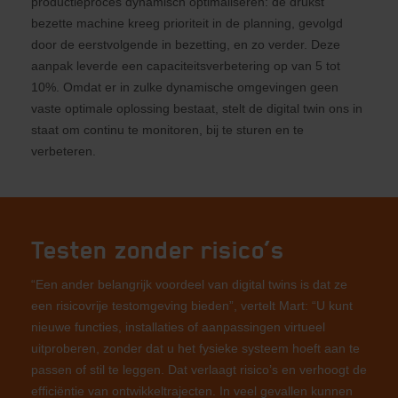
productieproces dynamisch optimaliseren: de drukst
bezette machine kreeg prioriteit in de planning, gevolgd
door de eerstvolgende in bezetting, en zo verder. Deze
aanpak leverde een capaciteitsverbetering op van 5 tot
10%. Omdat er in zulke dynamische omgevingen geen
vaste optimale oplossing bestaat, stelt de digital twin ons in
staat om continu te monitoren, bij te sturen en te
verbeteren.
Testen zonder risico’s
“Een ander belangrijk voordeel van digital twins is dat ze
een risicovrije testomgeving bieden”, vertelt Mart: “U kunt
nieuwe functies, installaties of aanpassingen virtueel
uitproberen, zonder dat u het fysieke systeem hoeft aan te
passen of stil te leggen. Dat verlaagt risico’s en verhoogt de
efficiëntie van ontwikkeltrajecten. In veel gevallen kunnen