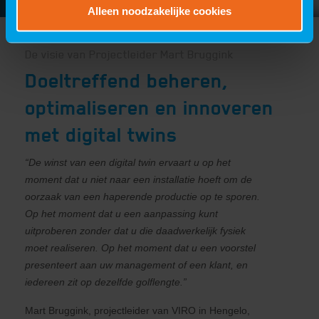
Alleen noodzakelijke cookies
De visie van Projectleider Mart Bruggink
Doeltreffend beheren,
optimaliseren en innoveren
met digital twins
“De winst van een digital twin ervaart u op het
moment dat u niet naar een installatie hoeft om de
oorzaak van een haperende productie op te sporen.
Op het moment dat u een aanpassing kunt
uitproberen zonder dat u die daadwerkelijk fysiek
moet realiseren. Op het moment dat u een voorstel
presenteert aan uw management of een klant, en
iedereen zit op dezelfde golflengte.”
Mart Bruggink, projectleider van VIRO in Hengelo,