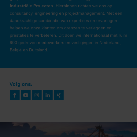
Industriële Projecten.
Hierbinnen richten we ons op
consultancy, engineering en projectmanagement. Met een
daadkrachtige combinatie van expertises en ervaringen
helpen we onze klanten om grenzen te verleggen en
prestaties te verbeteren. Dit doen we internationaal met ruim
900 gedreven medewerkers en vestigingen in Nederland,
België en Duitsland.
Volg ons: