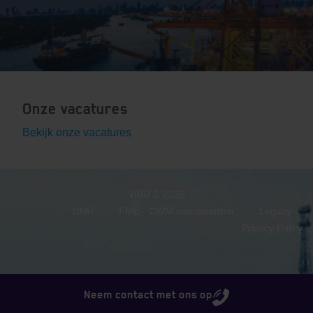
Onze vacatures
Bekijk onze vacatures
VIRO
© 2026
DNR
FME - CWM voorwaarden
Legacy
Privacy Policy
Neem contact met ons op