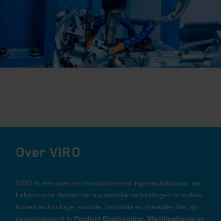
Over VIRO
VIRO is een open en vooruitstrevend ingenieursbureau: we
helpen onze klanten om succesvolle verbindingen te maken
tussen technologie, ambitie, innovatie en prestatie. We zijn
gespecialiseerd in
Product Engineering, Machinebouw
en