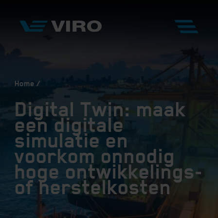
Home
Digital Twin: maak
een digitale
simulatie en
voorkom onnodig
hoge ontwikkelings-
of herstelkosten