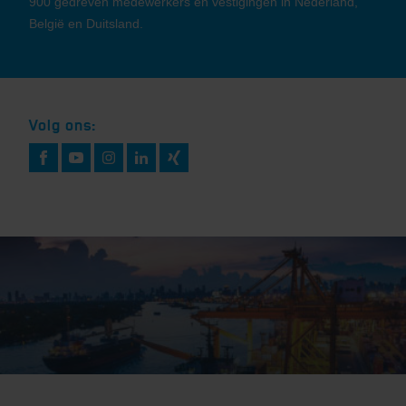
900 gedreven medewerkers en vestigingen in Nederland,
België en Duitsland.
Volg ons: