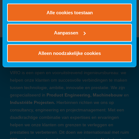
persoonsgegevens door VIRO vindt u
hier
.
Alle cookies toestaan
Aanpassen
Over VIRO
Alleen noodzakelijke cookies
VIRO is een open en vooruitstrevend ingenieursbureau: we
helpen onze klanten om succesvolle verbindingen te maken
tussen technologie, ambitie, innovatie en prestatie. We zijn
gespecialiseerd in
Product Engineering, Machinebouw
en
Industriële Projecten.
Hierbinnen richten we ons op
consultancy, engineering en projectmanagement. Met een
daadkrachtige combinatie van expertises en ervaringen
helpen we onze klanten om grenzen te verleggen en
prestaties te verbeteren. Dit doen we internationaal met ruim